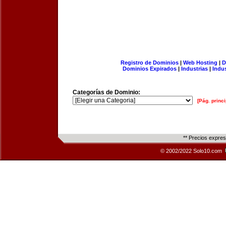
Registro de Dominios
|
Web Hosting
|
D
Dominios Expirados
|
Industrias
|
Indu
Categorías de Dominio:
[Pág. princi
** Precios expre
© 2002/2022 Solo10.com