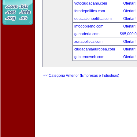
votociudadano.com
Ofertar!
forodepolitica.com
Ofertar!
educacionpolitica.com
Ofertar!
infogobierno.com
Ofertar!
ganaderia.com
$95,000.
zonapolitica.com
Ofertar!
ciudadaniaeuropea.com
Ofertar!
gobiernoweb.com
Ofertar!
<< Categoria Anterior (Empresas e Industrias)