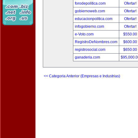
forodepolitica.com
Ofertar!
gobiernoweb.com
Ofertar!
educacionpolitica.com
Ofertar!
infogobierno.com
Ofertar!
e-Voto.com
$550.00
RegistroDeNombres.com
$600.00
registrosocial.com
$650.00
ganaderia.com
$95,000.
<< Categoria Anterior (Empresas e Industrias)