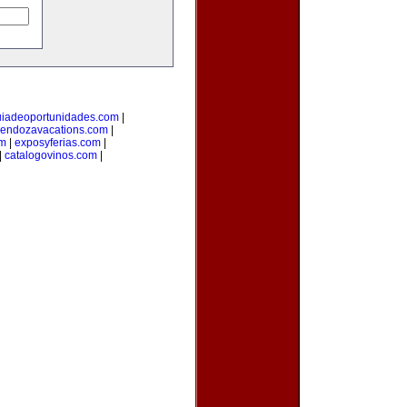
uiadeoportunidades.com
|
endozavacations.com
|
om
|
exposyferias.com
|
|
catalogovinos.com
|