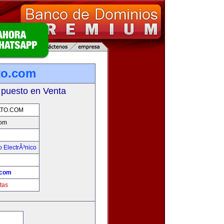
to.com
 puesto en Venta
TO.COM
com
 ElectrÃ³nico
!
.com
tas