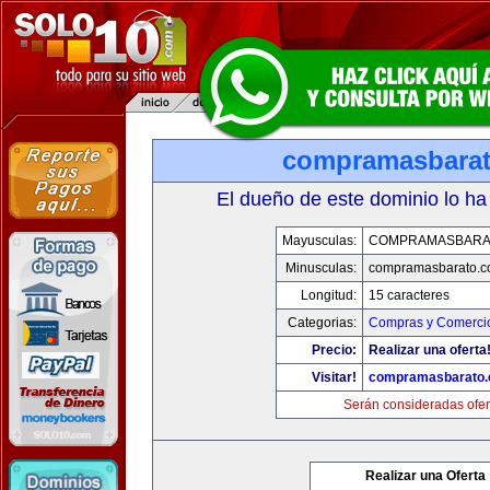
compramasbara
El dueño de este dominio lo ha
Mayusculas:
COMPRAMASBARA
Minusculas:
compramasbarato.
Longitud:
15 caracteres
Categorias:
Compras y Comercio
Precio:
Realizar una oferta
Visitar!
compramasbarato
Serán consideradas ofer
Realizar una Oferta