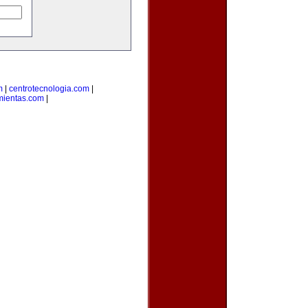
m
|
centrotecnologia.com
|
mientas.com
|