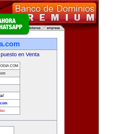
ia.com
 puesto en Venta
OGIA.COM
com
ta!
.com
tas