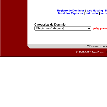
Registro de Dominios
|
Web Hosting
|
D
Dominios Expirados
|
Industrias
|
Indu
Categorías de Dominio:
[Pág. princi
** Precios expre
© 2002/2022 Solo10.com