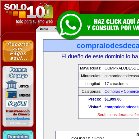
compralodesdec
El dueño de este dominio lo ha
Mayusculas:
COMPRALODESDE
Minusculas:
compralodesdecasa
Longitud:
17 caracteres
Categorias:
Compras y Comercio
Precio:
$1,999.00
Visitar!
compralodesdecas
Serán consideradas ofer
R