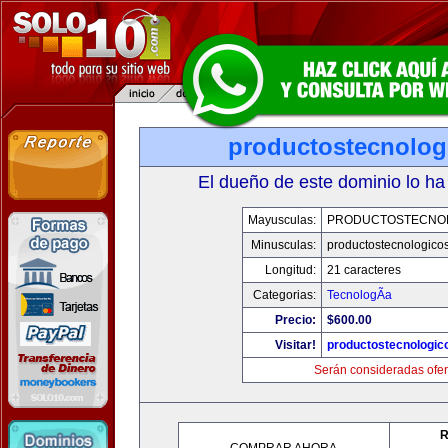
productostecnolog
El dueño de este dominio lo ha
Mayusculas:
PRODUCTOSTECNO
Minusculas:
productostecnologico
Longitud:
21 caracteres
Categorias:
TecnologÃ­a
Precio:
$600.00
Visitar!
productostecnologic
Serán consideradas ofer
R