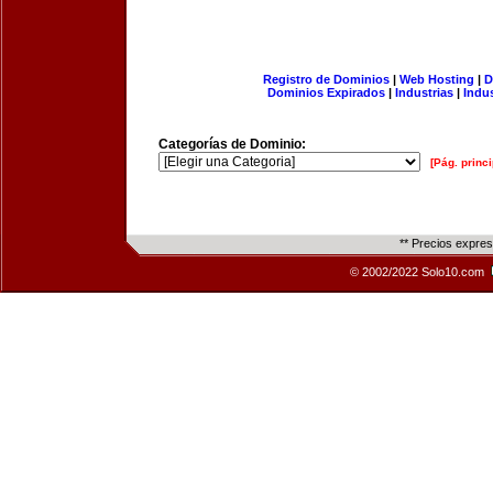
Registro de Dominios
|
Web Hosting
|
D
Dominios Expirados
|
Industrias
|
Indu
Categorías de Dominio:
[Pág. princi
** Precios expre
© 2002/2022 Solo10.com