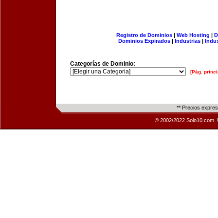
Registro de Dominios
|
Web Hosting
|
D
Dominios Expirados
|
Industrias
|
Indu
Categorías de Dominio:
[Pág. princi
** Precios expre
© 2002/2022 Solo10.com