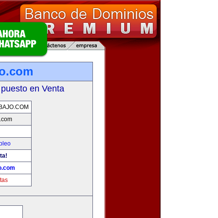
jo.com
 puesto en Venta
BAJO.COM
.com
pleo
ta!
o.com
tas