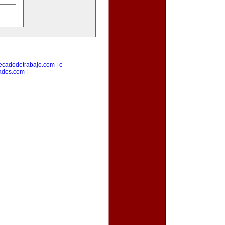
cadodetrabajo.com
|
e-
cados.com
|