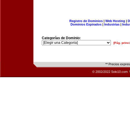
Registro de Dominios
|
Web Hosting
|
D
Dominios Expirados
|
Industrias
|
Indu
Categorías de Dominio:
[Pág. princi
** Precios expre
© 2002/2022 Solo10.com