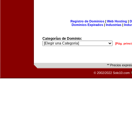
Registro de Dominios
|
Web Hosting
|
D
Dominios Expirados
|
Industrias
|
Indu
Categorías de Dominio:
[Pág. princi
** Precios expre
© 2002/2022 Solo10.com