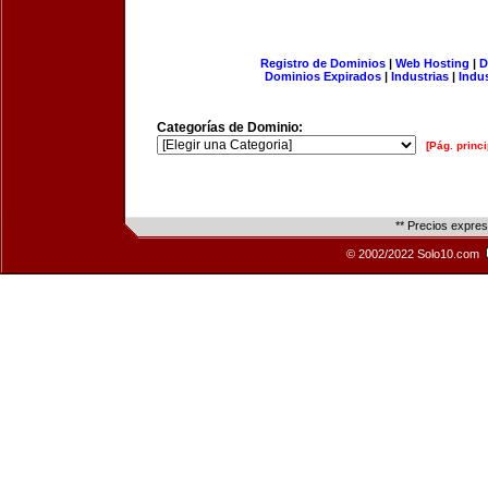
Registro de Dominios
|
Web Hosting
|
D
Dominios Expirados
|
Industrias
|
Indu
Categorías de Dominio:
[Pág. princi
** Precios expre
© 2002/2022 Solo10.com