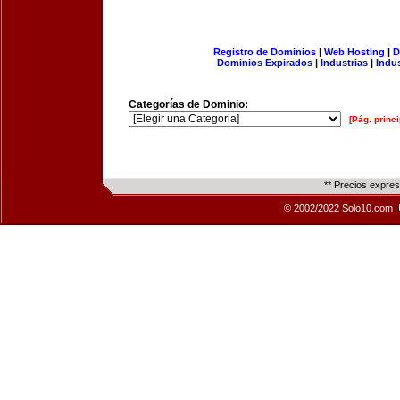
Registro de Dominios
|
Web Hosting
|
D
Dominios Expirados
|
Industrias
|
Indu
Categorías de Dominio:
[Pág. princi
** Precios expre
© 2002/2022 Solo10.com