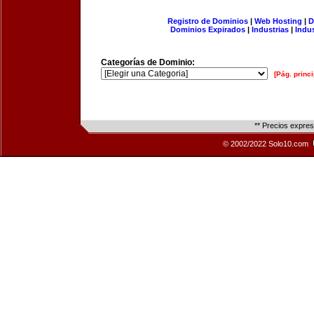
Registro de Dominios
|
Web Hosting
|
D
Dominios Expirados
|
Industrias
|
Indu
Categorías de Dominio:
[Pág. princi
** Precios expre
© 2002/2022 Solo10.com