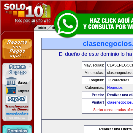
clasenegocios
El dueño de este dominio lo ha
Mayusculas:
CLASENEGOC
Minusculas:
clasenegocios.
Longitud:
13 caracteres
Categorias:
Negocios
Precio:
Realizar una of
Visitar!
clasenegocios
Serán consideradas ofer
Realizar una Oferta